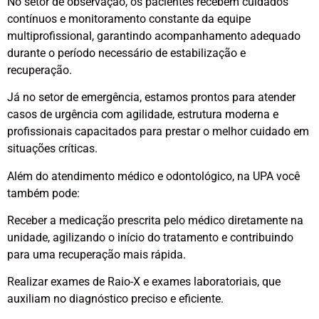
No setor de observação, os pacientes recebem cuidados
contínuos e monitoramento constante da equipe
Procedimentos
multiprofissional, garantindo acompanhamento adequado
durante o período necessário de estabilização e
recuperação.
Realizamos
Já no setor de emergência, estamos prontos para atender
procedimentos de
casos de urgência com agilidade, estrutura moderna e
baixa e média
profissionais capacitados para prestar o melhor cuidado em
complexidades com
situações críticas.
ênfase nos
Além do atendimento médico e odontológico, na UPA você
atendimentos de
também pode:
Urgências e
Receber a medicação prescrita pelo médico diretamente na
Emergências em
unidade, agilizando o início do tratamento e contribuindo
para uma recuperação mais rápida.
Clínica Pediátrica,
Clínica Médica e
Realizar exames de Raio-X e exames laboratoriais, que
auxiliam no diagnóstico preciso e eficiente.
Odontologia.